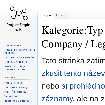
Kategorie
Diskuse
Kategorie:Typ
Company / Leg
Hlavní strana
Právnické osoby / Legal
entities
Skočit
Skočit
Fyzické osoby / People
Tato stránka zatí
na
na
Dotace / Subsidies
Poslední změny /
navigaci
vyhledávání
Recent changes
zkusit tento náze
Nástroje
Odkazuje sem
nebo
si prohlédno
Související změny
Speciální stránky
záznamy
, ale na 
Verze k tisku
Informace o stránce