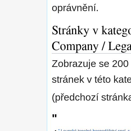
oprávnění.
Stránky v kateg
Company / Lega
Zobrazuje se 200 
stránek v této kate
(předchozí stránka
"
" Lounské tepelné hospodářství spol. s r