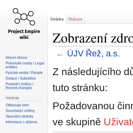
Stránka
Diskuse
Zobrazení zdro
←
ÚJV Řež, a.s.
Hlavní strana
Právnické osoby / Legal
Skočit
Skočit
entities
Z následujícího d
na
na
Fyzické osoby / People
Dotace / Subsidies
navigaci
vyhledávání
tuto stránku:
Poslední změny /
Recent changes
Nástroje
Požadovanou činno
Odkazuje sem
Související změny
Speciální stránky
ve skupině
Uživat
Informace o stránce