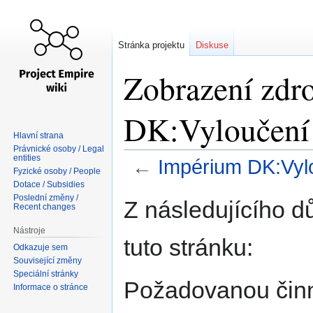
Stránka projektu
Diskuse
Zobrazení zdr
DK:Vyloučení 
Hlavní strana
Právnické osoby / Legal
entities
←
Impérium DK:Vyl
Fyzické osoby / People
Dotace / Subsidies
Skočit
Skočit
Poslední změny /
Z následujícího d
Recent changes
na
na
navigaci
vyhledávání
Nástroje
tuto stránku:
Odkazuje sem
Související změny
Speciální stránky
Požadovanou činno
Informace o stránce