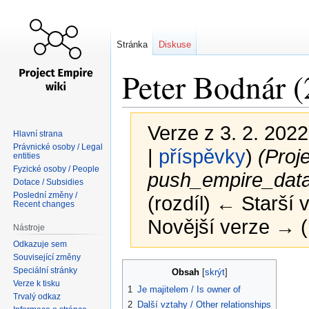
Stránka
Diskuse
Peter Bodnár 
Verze z 3. 2. 2022
Hlavní strana
Právnické osoby / Legal
|
příspěvky
)
(Proj
entities
Fyzické osoby / People
push_empire_data
Dotace / Subsidies
Poslední změny /
(rozdíl) ← Starší v
Recent changes
Novější verze → (
Nástroje
Odkazuje sem
Související změny
Skočit
Skočit
Speciální stránky
Obsah
na
na
Verze k tisku
1
Je majitelem / Is owner of
navigaci
vyhledávání
Trvalý odkaz
2
Další vztahy / Other relationships