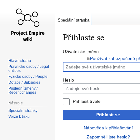
Speciální stránka
Přihlaste se
Skočit
Skočit
Uživatelské jméno
na
na
Používat zabezpečené př
Hlavní strana
navigaci
vyhledávání
Právnické osoby / Legal
entities
Fyzické osoby / People
Heslo
Dotace / Subsidies
Poslední změny /
Recent changes
Přihlásit trvale
Nástroje
Speciální stránky
Přihlásit se
Verze k tisku
Nápověda k přihlašování
Zapomněli jste heslo?