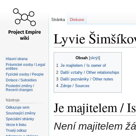
Stránka
Diskuse
Lyvie Šimšíko
Skočit
Skočit
Obsah
Hlavní strana
na
na
Právnické osoby / Legal
1
Je majitelem / Is owner of
navigaci
vyhledávání
entities
2
Další vztahy / Other relationships
Fyzické osoby / People
3
Další poznámky / Other notes
Dotace / Subsidies
4
Zdroje / Sources
Poslední změny /
Recent changes
Nástroje
Je majitelem / I
Odkazuje sem
Související změny
Speciální stránky
Není majitelem žá
Verze k tisku
Trvalý odkaz