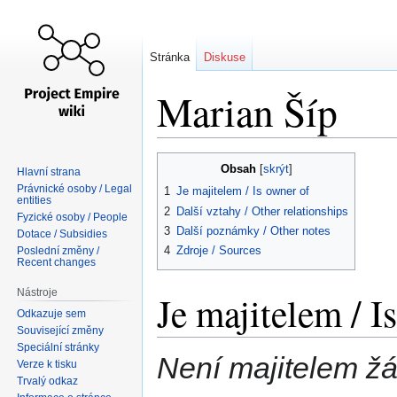
Stránka
Diskuse
Marian Šíp
Skočit
Skočit
Obsah
Hlavní strana
na
na
Právnické osoby / Legal
1
Je majitelem / Is owner of
navigaci
vyhledávání
entities
2
Další vztahy / Other relationships
Fyzické osoby / People
3
Další poznámky / Other notes
Dotace / Subsidies
4
Zdroje / Sources
Poslední změny /
Recent changes
Nástroje
Je majitelem / I
Odkazuje sem
Související změny
Speciální stránky
Není majitelem žá
Verze k tisku
Trvalý odkaz